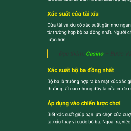
Xác suất cửa tài xỉu
Cửa tài và xỉu có xác suất gần như ngan
từ trường hợp bộ ba đồng nhất. Người ch
lược hơn.
Đọc thêm:
Casino
– Bước Và
Xác suất bộ ba đồng nhất
Bộ ba là trường hợp ra ba mặt xúc xắc gi
thưởng rất cao nhưng đây là cửa cược mạ
Áp dụng vào chiến lược chơi
Biết xác suất giúp bạn lựa chọn cửa cượ
tài/xỉu thay vì cược bộ ba. Ngoài ra, vi