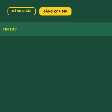
ĐĂNG NHẬP
ĐĂNG KÝ + 88K
TIN TỨC