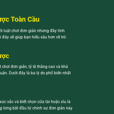
Cược Toàn Cầu
ới luật chơi đơn giản nhưng đầy tính
 đây sẽ giúp bạn hiểu sâu hơn về trò
cược
 chơi đơn giản, tỷ lệ thắng cao và khả
huận. Dưới đây là ba lý do phổ biến nhất
xúc xắc và biết chọn cửa tài hoặc xỉu là
ng từng bắt đầu từ chính sự đơn giản này