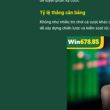
để luyện phản xạ cược.
Tỷ lệ thắng cân bằng
Không như nhiều trò chơi cá cược khác c
dễ xây dựng chiến lược và kiểm soát rủi 