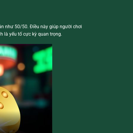
gần như 50/50. Điều này giúp người chơi
nh là yếu tố cực kỳ quan trọng.