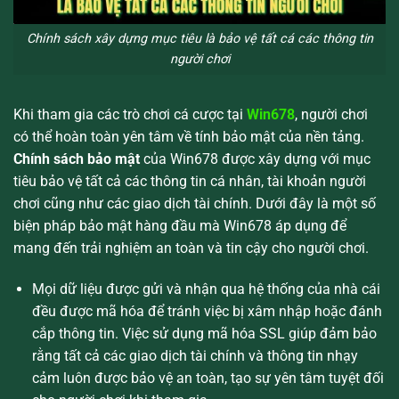
Chính sách xây dựng mục tiêu là bảo vệ tất cá các thông tin
người chơi
Khi tham gia các trò chơi cá cược tại
Win678
, người chơi
có thể hoàn toàn yên tâm về tính bảo mật của nền tảng.
Chính sách bảo mật
của Win678 được xây dựng với mục
tiêu bảo vệ tất cả các thông tin cá nhân, tài khoản người
chơi cũng như các giao dịch tài chính. Dưới đây là một số
biện pháp bảo mật hàng đầu mà Win678 áp dụng để
mang đến trải nghiệm an toàn và tin cậy cho người chơi.
Mọi dữ liệu được gửi và nhận qua hệ thống của nhà cái
đều được mã hóa để tránh việc bị xâm nhập hoặc đánh
cắp thông tin. Việc sử dụng mã hóa SSL giúp đảm bảo
rằng tất cả các giao dịch tài chính và thông tin nhạy
cảm luôn được bảo vệ an toàn, tạo sự yên tâm tuyệt đối