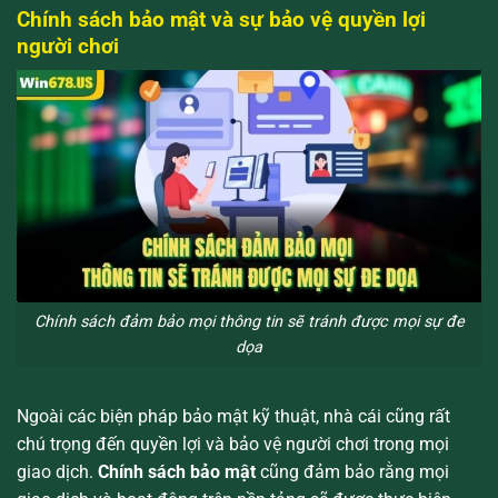
Chính sách bảo mật và sự bảo vệ quyền lợi
người chơi
Chính sách đảm bảo mọi thông tin sẽ tránh được mọi sự đe
dọa
Ngoài các biện pháp bảo mật kỹ thuật, nhà cái cũng rất
chú trọng đến quyền lợi và bảo vệ người chơi trong mọi
giao dịch.
Chính sách bảo mật
cũng đảm bảo rằng mọi