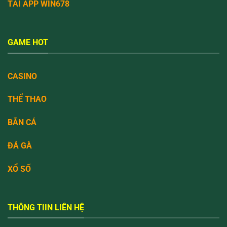
TẢI APP WIN678
GAME HOT
CASINO
THỂ THAO
BẮN CÁ
ĐÁ GÀ
XỔ SỐ
THÔNG TIIN LIÊN HỆ