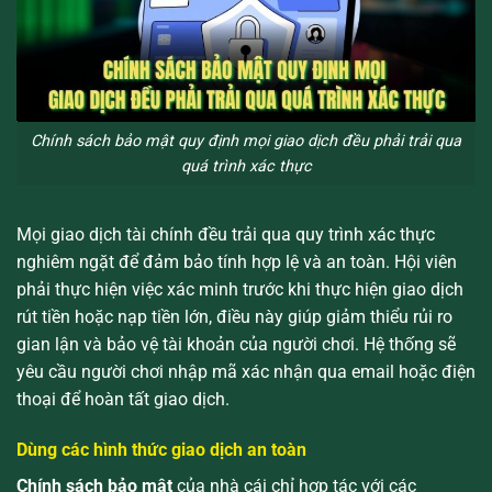
Chính sách bảo mật quy định mọi giao dịch đều phải trải qua
quá trình xác thực
Mọi giao dịch tài chính đều trải qua quy trình xác thực
nghiêm ngặt để đảm bảo tính hợp lệ và an toàn. Hội viên
phải thực hiện việc xác minh trước khi thực hiện giao dịch
rút tiền hoặc nạp tiền lớn, điều này giúp giảm thiểu rủi ro
gian lận và bảo vệ tài khoản của người chơi. Hệ thống sẽ
yêu cầu người chơi nhập mã xác nhận qua email hoặc điện
thoại để hoàn tất giao dịch.
Dùng các hình thức giao dịch an toàn
Chính sách bảo mật
của nhà cái chỉ hợp tác với các