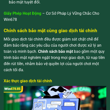
bảo mật tuyệt đối.
Giấy Phép Hoạt Động
– Cơ Sở Pháp Lý Vững Chắc Cho
Win678
Chính sách bảo mật cùng giao dịch tài chính
Mỗi giao dịch tài chính đều được giám sát chặt chẽ để
đảm bảo rằng các yêu cầu của người chơi được xử lý an
toàn và minh bạch.
Chính sách bảo mật
bao gồm một quy
trình bảo mật nghiêm ngặt trong mọi giao dịch, từ nạp tiền
đến rút tiền, nhằm bảo vệ quyền lợi của người chơi một
cách tối đa.
Xác thực giao dịch tài chính