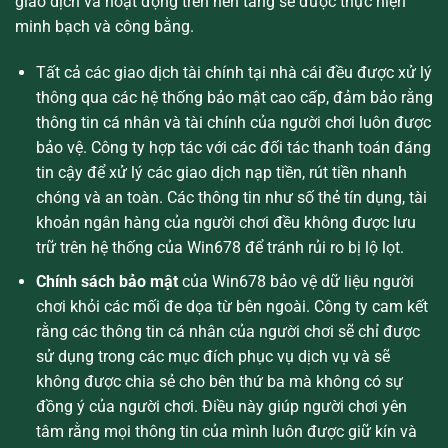
giao dịch và hoạt động trên nền tảng sẽ được thực hiện
minh bạch và công bằng.
Tất cả các giao dịch tài chính tại nhà cái đều được xử lý
thông qua các hệ thống bảo mật cao cấp, đảm bảo rằng
thông tin cá nhân và tài chính của người chơi luôn được
bảo vệ. Công ty hợp tác với các đối tác thanh toán đáng
tin cậy để xử lý các giao dịch nạp tiền, rút tiền nhanh
chóng và an toàn. Các thông tin như số thẻ tín dụng, tài
khoản ngân hàng của người chơi đều không được lưu
trữ trên hệ thống của Win678 để tránh rủi ro bị lộ lọt.
Chính sách bảo mật
của Win678 bảo vệ dữ liệu người
chơi khỏi các mối đe dọa từ bên ngoài. Công ty cam kết
rằng các thông tin cá nhân của người chơi sẽ chỉ được
sử dụng trong các mục đích phục vụ dịch vụ và sẽ
không được chia sẻ cho bên thứ ba mà không có sự
đồng ý của người chơi. Điều này giúp người chơi yên
tâm rằng mọi thông tin của mình luôn được giữ kín và