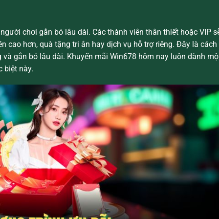
người chơi gắn bó lâu dài. Các thành viên thân thiết hoặc VIP s
 cao hơn, quà tặng tri ân hay dịch vụ hỗ trợ riêng. Đây là cách
ng và gắn bó lâu dài. Khuyến mãi Win678 hôm nay luôn dành mộ
biệt này.