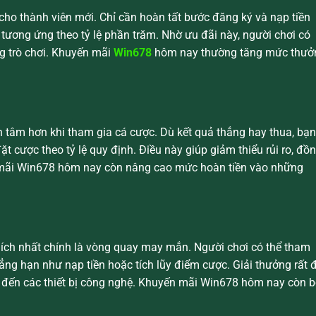
cho thành viên mới. Chỉ cần hoàn tất bước đăng ký và nạp tiền
ương ứng theo tỷ lệ phần trăm. Nhờ ưu đãi này, người chơi có
g trò chơi. Khuyến mãi
Win678
hôm nay thường tăng mức thưở
n tâm hơn khi tham gia cá cược. Dù kết quả thắng hay thua, bạn
t cược theo tỷ lệ quy định. Điều này giúp giảm thiểu rủi ro, đồ
yến mãi Win678 hôm nay còn nâng cao mức hoàn tiền vào những
hích nhất chính là vòng quay may mắn. Người chơi có thể tham
hẳng hạn như nạp tiền hoặc tích lũy điểm cược. Giải thưởng rất 
 đến các thiết bị công nghệ. Khuyến mãi Win678 hôm nay còn 