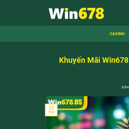
Bỏ
qua
nội
dung
CASINO
Khuyến Mãi Win678
ĐĂN
23
Th9