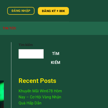
ĐĂNG NHẬP
ĐĂNG KÝ + 88K
TIN TỨC
Tìm kiếm
TÌM
KIẾM
Recent Posts
Khuyến Mãi Win678 Hôm
Nay – Cơ Hội Vàng Nhận
Quà Hấp Dẫn