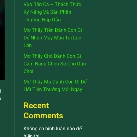
Vua Bắn Cá – Thách Thức
Kỹ Năng Và Săn Phần
Thưởng Hấp Dẫn
Mơ Thấy Tiền Đánh Con Gì
Để Nhận May Mắn Tài Lộc
Lớn
Mơ Thấy Chó Đánh Con Gì –
Cẩm Nang Chọn Số Cho Dân
Chơi
Mơ Thấy Ma Đánh Con Gì Để
Hốt Tiền Thưởng Mỗi Ngày
i
u
Recent
Comments
Không có bình luận nào để
hiển thị.