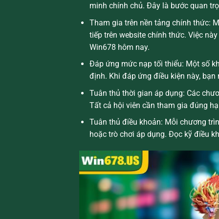
minh chính chủ. Đây là bước quan t
Tham gia trên nền tảng chính thức: Mọ
tiếp trên website chính thức. Việc n
Win678 hôm nay.
Đáp ứng mức nạp tối thiểu: Một số k
định. Khi đáp ứng điều kiện này, bạ
Tuân thủ thời gian áp dụng: Các chươn
Tất cả hội viên cần tham gia đúng hạ
Tuân thủ điều khoản: Mỗi chương trì
hoặc trò chơi áp dụng. Đọc kỹ điều kh