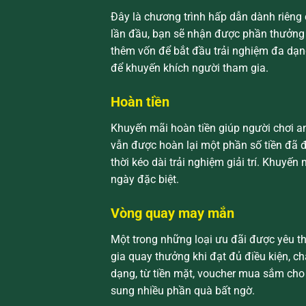
Đây là chương trình hấp dẫn dành riêng 
lần đầu, bạn sẽ nhận được phần thưởng t
thêm vốn để bắt đầu trải nghiệm đa dạn
để khuyến khích người tham gia.
Hoàn tiền
Khuyến mãi hoàn tiền giúp người chơi a
vẫn được hoàn lại một phần số tiền đã đặ
thời kéo dài trải nghiệm giải trí. Khu
ngày đặc biệt.
Vòng quay may mắn
Một trong những loại ưu đãi được yêu t
gia quay thưởng khi đạt đủ điều kiện, c
dạng, từ tiền mặt, voucher mua sắm cho
sung nhiều phần quà bất ngờ.