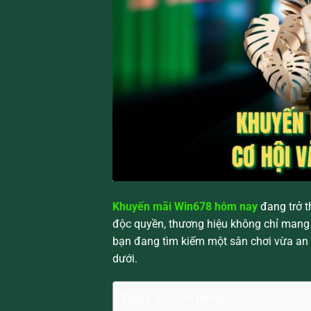
Khuyến mãi Win678 hôm nay
đang trở t
độc quyền, thương hiệu không chỉ mang lạ
bạn đang tìm kiếm một sân chơi vừa an 
dưới.
Table of Contents