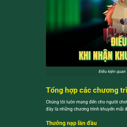
Điều kiện quan
Tổng hợp các chương tr
Chúng tôi luôn mang đến cho người chơi n
đây là những chương trình khuyến mãi 
Thưởng nạp lần đầu