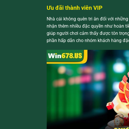
Ưu đãi thành viên VIP
Nhà cái không quên tri ân đối với những 
nhận thêm nhiều đặc quyền như hoàn tiền
giúp người chơi cảm thấy được tôn trọ
phần hấp dẫn cho nhóm khách hàng đặc 