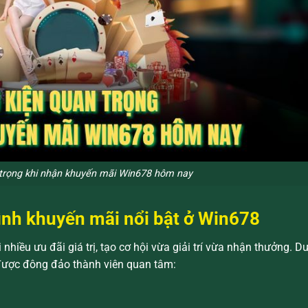
 trọng khi nhận khuyến mãi Win678 hôm nay
ình khuyến mãi nổi bật ở Win678
hiều ưu đãi giá trị, tạo cơ hội vừa giải trí vừa nhận thưởng. D
được đông đảo thành viên quan tâm: