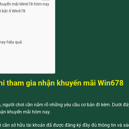
 khuyến mãi Win678 hôm nay
i bật ở Win678
nay hiệu quả
khi tham gia nhận khuyến mãi Win678
n, người chơi cần nắm rõ những yêu cầu cơ bản đi kèm. Dưới đâ
 nhận khuyến mãi hôm nay.
i cần sở hữu tài khoản đã được đăng ký đầy đủ thông tin và xá