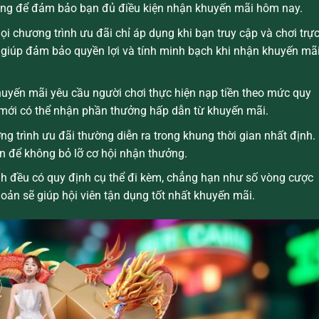
rọng để đảm bảo bạn đủ điều kiện nhận khuyến mãi hôm nay.
i chương trình ưu đãi chỉ áp dụng khi bạn truy cập và chơi trự
ày giúp đảm bảo quyền lợi và tính minh bạch khi nhận khuyến mã
huyến mãi yêu cầu người chơi thực hiện nạp tiền theo mức quy
n mới có thể nhận phần thưởng hấp dẫn từ khuyến mãi.
g trình ưu đãi thường diễn ra trong khung thời gian nhất định.
n để không bỏ lỡ cơ hội nhận thưởng.
nh đều có quy định cụ thể đi kèm, chẳng hạn như số vòng cược
oản sẽ giúp hội viên tận dụng tốt nhất khuyến mãi.