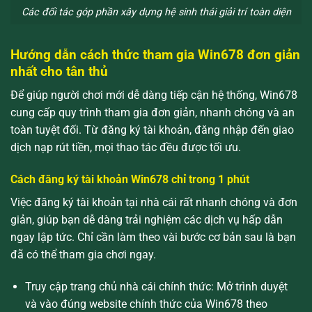
Các đối tác góp phần xây dựng hệ sinh thái giải trí toàn diện
Hướng dẫn cách thức tham gia Win678 đơn giản
nhất cho tân thủ
Để giúp người chơi mới dễ dàng tiếp cận hệ thống, Win678
cung cấp quy trình tham gia đơn giản, nhanh chóng và an
toàn tuyệt đối. Từ đăng ký tài khoản, đăng nhập đến giao
dịch nạp rút tiền, mọi thao tác đều được tối ưu.
Cách đăng ký tài khoản Win678 chỉ trong 1 phút
Việc đăng ký tài khoản tại nhà cái rất nhanh chóng và đơn
giản, giúp bạn dễ dàng trải nghiệm các dịch vụ hấp dẫn
ngay lập tức. Chỉ cần làm theo vài bước cơ bản sau là bạn
đã có thể tham gia chơi ngay.
Truy cập trang chủ nhà cái chính thức: Mở trình duyệt
và vào đúng website chính thức của Win678 theo