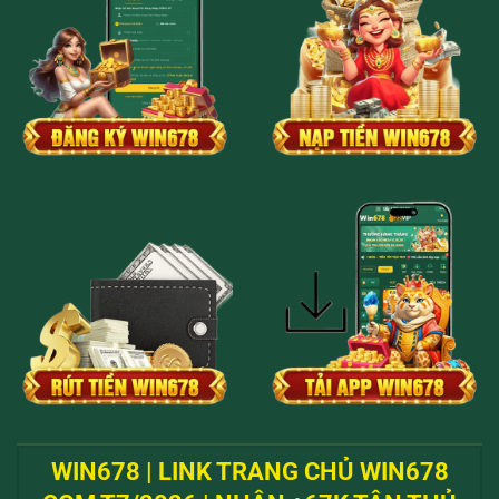
WIN678 | LINK TRANG CHỦ WIN678