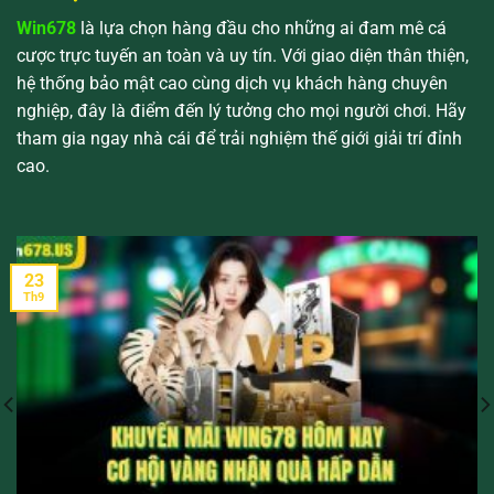
Win678
là lựa chọn hàng đầu cho những ai đam mê cá
cược trực tuyến an toàn và uy tín. Với giao diện thân thiện,
hệ thống bảo mật cao cùng dịch vụ khách hàng chuyên
nghiệp, đây là điểm đến lý tưởng cho mọi người chơi. Hãy
tham gia ngay nhà cái để trải nghiệm thế giới giải trí đỉnh
cao.
23
Th9